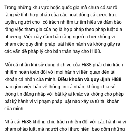
Trong những khu vực hoặc quốc gia mà chưa có sự rõ
ràng về tính hợp pháp của các hoạt động cá cược trực
tuyến, người chơi có trách nhiệm tự tìm hiểu và đảm bảo
rằng việc tham gia của họ là hợp pháp theo pháp luật địa
phương. Việc này đảm bảo rằng người chơi không vi
phạm các quy định pháp luật hiện hành và không gây ra
các vấn đề pháp lý cho bản thân hay cho Hi88.
Mỗi cá nhân khi sử dụng dịch vụ của Hi88 phải chịu trách
nhiệm hoàn toàn đối với mọi hành vi liên quan đến tài
khoản cá nhân của mình.
Điều khoản và quy định Hi88
bao gồm việc bảo vệ thông tin cá nhân, không chia sẻ
thông tin đăng nhập với bất kỳ ai khác và không cho phép
bất kỳ hành vi vi phạm pháp luật nào xảy ra từ tài khoản
của mình.
Nhà cái Hi88 không chịu trách nhiệm đối với các hành vi vi
phạm pháp luật mà người chơi thực hiện, bao gồm những