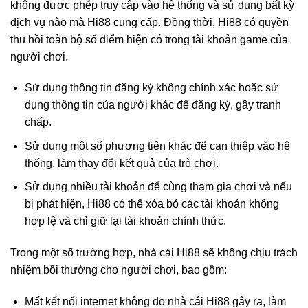
không được phép truy cập vào hệ thống và sử dụng bất kỳ
dịch vụ nào mà Hi88 cung cấp. Đồng thời, Hi88 có quyền
thu hồi toàn bộ số điểm hiện có trong tài khoản game của
người chơi.
Sử dụng thông tin đăng ký không chính xác hoặc sử
dụng thông tin của người khác để đăng ký, gây tranh
chấp.
Sử dụng một số phương tiện khác để can thiệp vào hệ
thống, làm thay đổi kết quả của trò chơi.
Sử dụng nhiều tài khoản để cùng tham gia chơi và nếu
bị phát hiện, Hi88 có thể xóa bỏ các tài khoản không
hợp lệ và chỉ giữ lại tài khoản chính thức.
Trong một số trường hợp, nhà cái Hi88 sẽ không chịu trách
nhiệm bồi thường cho người chơi, bao gồm:
Mất kết nối internet không do nhà cái Hi88 gây ra, làm