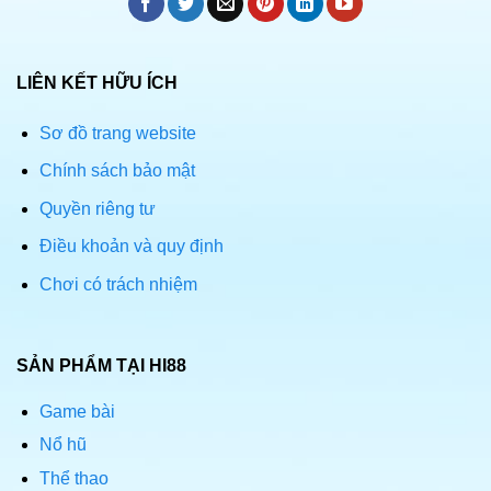
LIÊN KẾT HỮU ÍCH
Sơ đồ trang website
Chính sách bảo mật
Quyền riêng tư
Điều khoản và quy định
Chơi có trách nhiệm
SẢN PHẨM TẠI HI88
Game bài
Nổ hũ
Thể thao