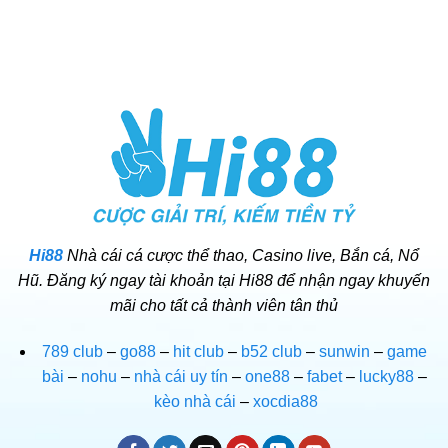
Hi88
Nhà cái cá cược thể thao, Casino live, Bắn cá, Nổ
Hũ. Đăng ký ngay tài khoản tại Hi88 để nhận ngay khuyến
mãi cho tất cả thành viên tân thủ
789 club
–
go88
–
hit club
–
b52 club
–
sunwin
–
game
bài
–
nohu
–
nhà cái uy tín
–
one88
–
fabet
–
lucky88
–
kèo nhà cái
–
xocdia88