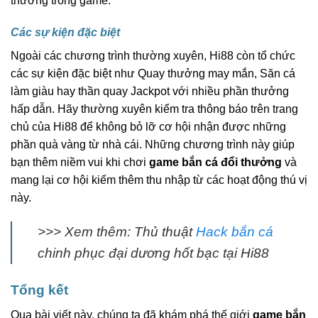
thưởng trong game.
Các sự kiện đặc biệt
Ngoài các chương trình thường xuyên, Hi88 còn tổ chức
các sự kiện đặc biệt như Quay thưởng may mắn, Săn cá
làm giàu hay thần quay Jackpot với nhiều phần thưởng
hấp dẫn. Hãy thường xuyên kiểm tra thông báo trên trang
chủ của Hi88 để không bỏ lỡ cơ hội nhận được những
phần quà vàng từ nhà cái. Những chương trình này giúp
bạn thêm niềm vui khi chơi
game bắn cá đổi thưởng
và
mang lại cơ hội kiếm thêm thu nhập từ các hoạt động thú vị
này.
>>> Xem thêm: Thủ thuật
Hack bắn cá
chinh phục đại dương hốt bạc tại Hi88
Tổng kết
Qua bài viết này, chúng ta đã khám phá thế giới
game bắn