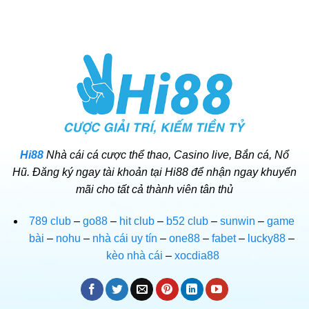
Hi88
Nhà cái cá cược thể thao, Casino live, Bắn cá, Nổ
Hũ. Đăng ký ngay tài khoản tại Hi88 để nhận ngay khuyến
mãi cho tất cả thành viên tân thủ
789 club
–
go88
–
hit club
–
b52 club
–
sunwin
–
game
bài
–
nohu
–
nhà cái uy tín
–
one88
–
fabet
–
lucky88
–
kèo nhà cái
–
xocdia88