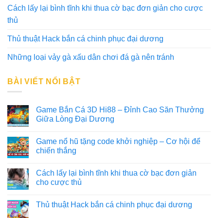
Cách lấy lại bình tĩnh khi thua cờ bạc đơn giản cho cược
thủ
Thủ thuật Hack bắn cá chinh phục đại dương
Những loại vảy gà xấu dân chơi đá gà nên tránh
BÀI VIẾT NỔI BẬT
Game Bắn Cá 3D Hi88 – Đỉnh Cao Săn Thưởng
Giữa Lòng Đại Dương
Game nổ hũ tặng code khởi nghiệp – Cơ hội để
chiến thắng
Cách lấy lại bình tĩnh khi thua cờ bạc đơn giản
cho cược thủ
Thủ thuật Hack bắn cá chinh phục đại dương