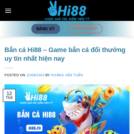
Skip
to
content
ĐĂNG NHẬP
ĐĂNG KÝ
Bắn cá Hi88 – Game bắn cá đổi thưởng
uy tín nhất hiện nay
POSTED ON
12/08/2024
BY
HOÀNG VĂN TUẤN
12
Th8