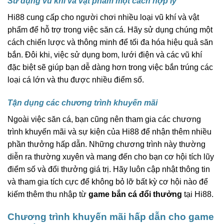
Sử dụng vũ khí và vật phẩm một cách hợp lý
Hi88 cung cấp cho người chơi nhiều loại vũ khí và vật
phẩm để hỗ trợ trong việc săn cá. Hãy sử dụng chúng một
cách chiến lược và thông minh để tối đa hóa hiệu quả săn
bắn. Đôi khi, việc sử dụng bom, lưới điện và các vũ khí
đặc biệt sẽ giúp bạn dễ dàng hơn trong việc bắn trúng các
loại cá lớn và thu được nhiều điểm số.
Tận dụng các chương trình khuyến mãi
Ngoài việc săn cá, bạn cũng nên tham gia các chương
trình khuyến mãi và sự kiện của Hi88 để nhận thêm nhiều
phần thưởng hấp dẫn. Những chương trình này thường
diễn ra thường xuyên và mang đến cho bạn cơ hội tích lũy
điểm số và đổi thưởng giá trị. Hãy luôn cập nhật thông tin
và tham gia tích cực để không bỏ lỡ bất kỳ cơ hội nào để
kiếm thêm thu nhập từ
game bắn cá đổi thưởng
tại Hi88.
Chương trình khuyến mãi hấp dẫn cho game