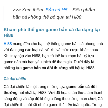
>>> Xem thêm:
Bắn cá H5
– Siêu phẩm
bắn cá không thể bỏ qua tại Hi88
Khám phá thế giới game bắn cá đa dạng tại
Hi88
Hi88
mang đến cho bạn hệ thống game bắn cá phong phú
với đa dạng các loại cá, vũ khí và mức cược khác nhau.
Khi truy cập vào Hi88, bạn có thể lựa chọn bất kỳ tựa
game nào mà bạn yêu thích để tham gia. Dưới đây là
những tựa
game bắn cá đổi thưởng
nổi bật tại Hi88:
Cá đại chiến
Cá đại chiến là một trong những tựa
game bắn cá đổi
thưởng
hot nhất tại Hi88. Với đồ họa chân thực, âm thanh
sống động và cấp độ khó gia tăng theo từng màn chơi, Cá
đại chiến thu hút rất nhiều game thủ trên toàn quốc. Trong