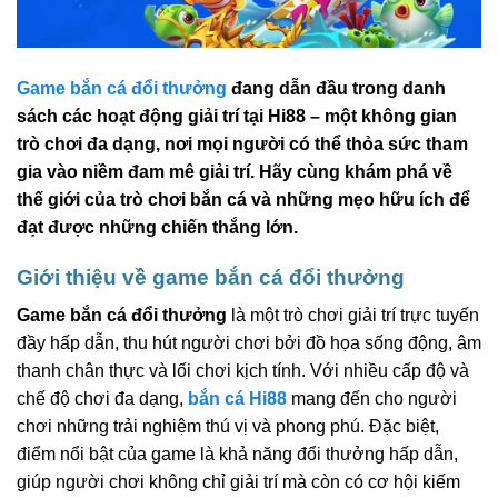
Game bắn cá đổi thưởng
đang dẫn đầu trong danh
sách các hoạt động giải trí tại Hi88 – một không gian
trò chơi đa dạng, nơi mọi người có thể thỏa sức tham
gia vào niềm đam mê giải trí. Hãy cùng khám phá về
thế giới của trò chơi bắn cá và những mẹo hữu ích để
đạt được những chiến thắng lớn.
Giới thiệu về game bắn cá đổi thưởng
Game bắn cá đổi thưởng
là một trò chơi giải trí trực tuyến
đầy hấp dẫn, thu hút người chơi bởi đồ họa sống động, âm
thanh chân thực và lối chơi kịch tính. Với nhiều cấp độ và
chế độ chơi đa dạng,
bắn cá Hi88
mang đến cho người
chơi những trải nghiệm thú vị và phong phú. Đặc biệt,
điểm nổi bật của game là khả năng đổi thưởng hấp dẫn,
giúp người chơi không chỉ giải trí mà còn có cơ hội kiếm