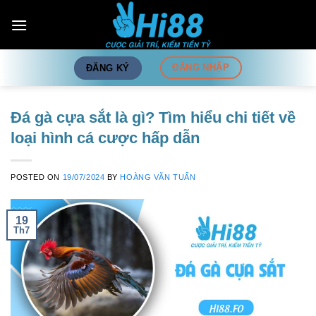
Skip
to
content
ĐĂNG NHẬP
ĐĂNG KÝ
Đá gà cựa sắt là gì? Tìm hiểu chi tiết về
loại hình cá cược hấp dẫn
POSTED ON
19/07/2024
BY
HOÀNG VĂN TUẤN
19
Th7