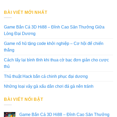
BÀI VIẾT MỚI NHẤT
Game Bắn Cá 3D Hi88 – Đỉnh Cao Săn Thưởng Giữa
Lòng Đại Dương
Game nổ hũ tặng code khởi nghiệp – Cơ hội để chiến
thắng
Cách lấy lại bình tĩnh khi thua cờ bạc đơn giản cho cược
thủ
Thủ thuật Hack bắn cá chinh phục đại dương
Những loại vảy gà xấu dân chơi đá gà nên tránh
BÀI VIẾT NỔI BẬT
Game Bắn Cá 3D Hi88 – Đỉnh Cao Săn Thưởng