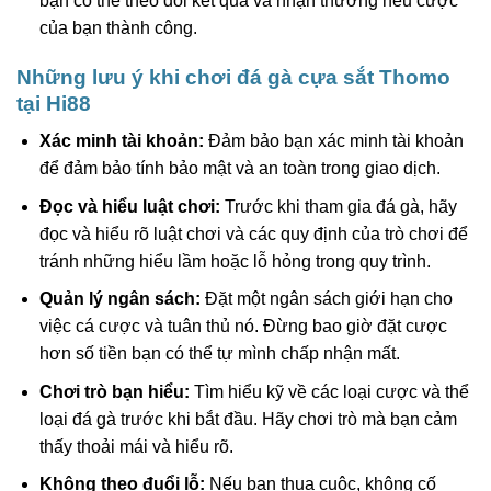
bạn có thể theo dõi kết quả và nhận thưởng nếu cược
của bạn thành công.
Những lưu ý khi chơi đá gà cựa sắt Thomo
tại Hi88
Xác minh tài khoản:
Đảm bảo bạn xác minh tài khoản
để đảm bảo tính bảo mật và an toàn trong giao dịch.
Đọc và hiểu luật chơi:
Trước khi tham gia đá gà, hãy
đọc và hiểu rõ luật chơi và các quy định của trò chơi để
tránh những hiểu lầm hoặc lỗ hỏng trong quy trình.
Quản lý ngân sách:
Đặt một ngân sách giới hạn cho
việc cá cược và tuân thủ nó. Đừng bao giờ đặt cược
hơn số tiền bạn có thể tự mình chấp nhận mất.
Chơi trò bạn hiểu:
Tìm hiểu kỹ về các loại cược và thể
loại đá gà trước khi bắt đầu. Hãy chơi trò mà bạn cảm
thấy thoải mái và hiểu rõ.
Không theo đuổi lỗ:
Nếu bạn thua cuộc, không cố