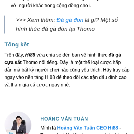
với người khác trong cộng đồng chơi.
>>> Xem thêm:
Đá gà đòn
là gì? Một số
hình thức đá gà đòn tại Thomo
Tổng kết
Trên đây,
Hi88
vừa chia sẻ đến bạn về hình thức
đá gà
cựa sắt
Thomo nổi tiếng. Đây là một thể loại cược hấp
dẫn mà bất kỳ người chơi nào cũng yêu thích. Hãy truy cập
ngay vào nền tảng Hi88 để theo dõi các trận đấu đỉnh cao
và tham gia cá cược ngay nhé.
HOÀNG VĂN TUẤN
Mình là
Hoàng Văn Tuấn CEO Hi88
-