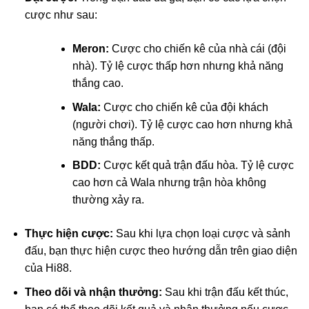
cược như sau:
Meron:
Cược cho chiến kê của nhà cái (đội
nhà). Tỷ lệ cược thấp hơn nhưng khả năng
thắng cao.
Wala:
Cược cho chiến kê của đội khách
(người chơi). Tỷ lệ cược cao hơn nhưng khả
năng thắng thấp.
BDD:
Cược kết quả trận đấu hòa. Tỷ lệ cược
cao hơn cả Wala nhưng trận hòa không
thường xảy ra.
Thực hiện cược:
Sau khi lựa chọn loại cược và sảnh
đấu, bạn thực hiện cược theo hướng dẫn trên giao diện
của Hi88.
Theo dõi và nhận thưởng:
Sau khi trận đấu kết thúc,