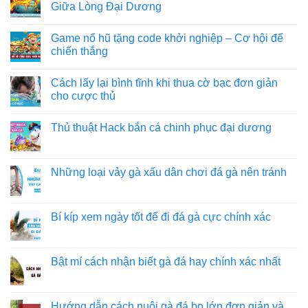
Giữa Lòng Đại Dương
Game nổ hũ tặng code khởi nghiệp – Cơ hội để
chiến thắng
Cách lấy lại bình tĩnh khi thua cờ bạc đơn giản
cho cược thủ
Thủ thuật Hack bắn cá chinh phục đại dương
Những loại vảy gà xấu dân chơi đá gà nên tránh
Bí kíp xem ngày tốt để đi đá gà cực chính xác
Bật mí cách nhận biết gà đá hay chính xác nhất
Hướng dẫn cách nuôi gà đá bo lớn đơn giản và