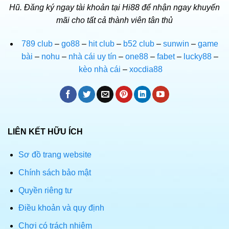
Hũ. Đăng ký ngay tài khoản tại Hi88 để nhận ngay khuyến
mãi cho tất cả thành viên tân thủ
789 club
–
go88
–
hit club
–
b52 club
–
sunwin
–
game
bài
–
nohu
–
nhà cái uy tín
–
one88
–
fabet
–
lucky88
–
kèo nhà cái
–
xocdia88
LIÊN KẾT HỮU ÍCH
Sơ đồ trang website
Chính sách bảo mật
Quyền riêng tư
Điều khoản và quy định
Chơi có trách nhiệm