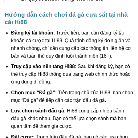
Hướng dẫn cách chơi đá gà cựa sắt tại nhà
cái Hi88
Đăng ký tài khoản:
Trước tiên, bạn cần đăng ký tài
khoản cá cược tại Hi88. Quá trình đăng ký đơn giản và
nhanh chóng, chỉ cần cung cấp các thông tin liên hệ cơ
bản và tuân thủ quy định tuổi thành niên (18+).
Truy cập vào nền tảng Hi88:
Sau khi đăng ký, bạn có
thể truy cập Hi88 thông qua trang web chính thức hoặc
ứng dụng di động.
Chọn mục “Đá gà”:
Trên trang chủ của Hi88, bạn chọn
mục “Đá gà” để tiếp cận các trận đấu đá gà.
Lựa chọn sảnh đấu gà:
Hi88 cung cấp nhiều sảnh
đấu gà khác nhau. Bạn có thể lựa chọn sảnh mà bạn
quan tâm để tham gia cược.
Đặt cược:
Trong trận đấu đá gà, bạn có các lựa chọn