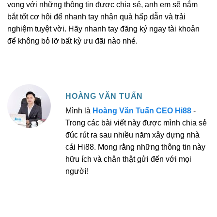
vọng với những thông tin được chia sẻ, anh em sẽ nắm
bắt tốt cơ hội để nhanh tay nhận quà hấp dẫn và trải
nghiệm tuyệt vời. Hãy nhanh tay đăng ký ngay tài khoản
để không bỏ lỡ bất kỳ ưu đãi nào nhé.
HOÀNG VĂN TUẤN
Mình là
Hoàng Văn Tuấn CEO Hi88
-
Trong các bài viết này được mình chia sẻ
đúc rút ra sau nhiều năm xây dựng nhà
cái Hi88. Mong rằng những thông tin này
hữu ích và chân thật gửi đến với mọi
người!