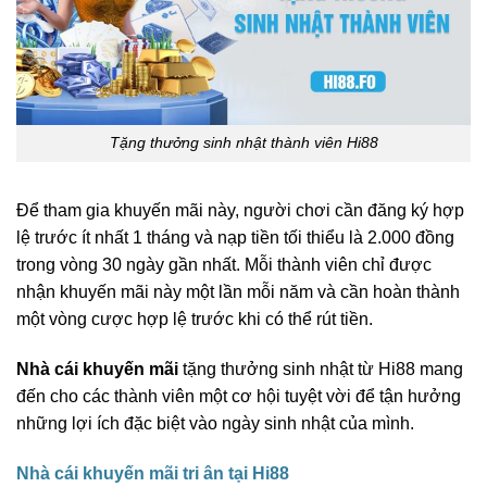
Tặng thưởng sinh nhật thành viên Hi88
Để tham gia khuyến mãi này, người chơi cần đăng ký hợp
lệ trước ít nhất 1 tháng và nạp tiền tối thiểu là 2.000 đồng
trong vòng 30 ngày gần nhất. Mỗi thành viên chỉ được
nhận khuyến mãi này một lần mỗi năm và cần hoàn thành
một vòng cược hợp lệ trước khi có thể rút tiền.
Nhà cái khuyến mãi
tặng thưởng sinh nhật từ Hi88 mang
đến cho các thành viên một cơ hội tuyệt vời để tận hưởng
những lợi ích đặc biệt vào ngày sinh nhật của mình.
Nhà cái khuyến mãi tri ân tại Hi88