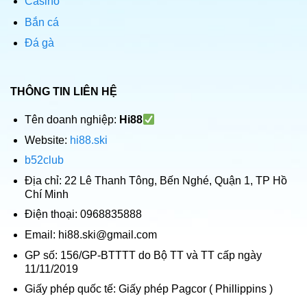
Casino
Bắn cá
Đá gà
THÔNG TIN LIÊN HỆ
Tên doanh nghiệp:
Hi88
Website:
hi88.ski
b52club
Địa chỉ: 22 Lê Thanh Tông, Bến Nghé, Quận 1, TP Hồ
Chí Minh
Điện thoại: 0968835888
Email:
hi88.ski@gmail.com
GP số: 156/GP-BTTTT do Bộ TT và TT cấp ngày
11/11/2019
Giấy phép quốc tế: Giấy phép Pagcor ( Phillippins )