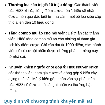
Thưởng loa kéo trị giá 10 triệu đồng:
Các thành viên
của Hi88 khi đạt tổng điểm cược trên 1 triệu sẽ nhận
được món quà đặc biệt từ nhà cái – một bộ loa siêu cấp
trị giá lên đến 10 triệu đồng.
Tặng combo mũ áo cho hội viên:
Để tri ân các thành
viên, Hi88 tặng combo mũ áo cho những ai tham gia
tích lũy điểm cược. Chỉ cần đạt từ 1000 điểm, các thành
viên sẽ có cơ hội nhận được những phần thưởng này
từ nhà cái.
Khuyến khích người chơi góp ý:
Hi88 khuyến khích
các thành viên tham gia cược và đóng góp ý kiến xây
dựng nhà cái. Mỗi ý kiến góp phần vào sự phát triển
của Hi88 sẽ được nhà cái ghi nhận và thưởng hậu
hĩnh.
Quy định về chương trình khuyến mãi tại