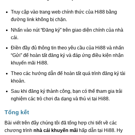
Truy cập vào trang web chính thức của Hi88 bằng
đường link không bị chặn.
Nhấn vào nút “Đăng ký” trên giao diện chính của nhà
cái.
Điền đầy đủ thông tin theo yêu cầu của Hi88 và nhấn
“Gửi” để hoàn tất đăng ký và đáp ứng điều kiện nhận
khuyến mãi Hi88.
Theo các hướng dẫn để hoàn tất quá trình đăng ký tài
khoản.
Sau khi đăng ký thành công, bạn có thể tham gia trải
nghiệm các trò chơi đa dạng và thú vị tại Hi88.
Tổng kết
Bài viết trên đây chúng tôi đã tổng hợp chi tiết về các
chương trình
nhà cái khuyến mãi
hấp dẫn tại Hi88. Hy