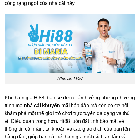
công rạng ngời của nhà cái này.
Nhà cái Hi88
Khi tham gia Hi88, bạn sẽ được tận hưởng những chương
trình mà
nhà cái khuyến mãi
hấp dẫn mà còn có cơ hội
khám phá một thế giới trò chơi trực tuyến đa dạng và thú
vị. Điều quan trọng hơn, Hi88 luôn đặt tính bảo mật về
thông tin cá nhân, tài khoản và các giao dịch của bạn lên
hàng đầu, giúp bạn có thể tham gia một cách an tâm và