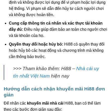
định và không được lợi dụng để vi phạm hoặc lợi dụng
hệ thống. Vi phạm sẽ dẫn đến hủy tư cách người chơi
và không được hoàn tiền.
Cung cấp thông tin cá nhân và xác thực tài khoản
đầy đủ:
Điều này giúp đảm bảo an toàn cho người chơi
và tài khoản của họ.
Quyền thay đổi hoặc hủy bỏ:
Hi88 có quyền thay đổi
hoặc hủy bỏ các hoạt động và chương trình mà không
cần thông báo trước.
>>> Tham khảo thêm: Hi88 –
Nhà cái uy
tín nhất Việt Nam
hiện nay
Hướng dẫn cách nhận khuyến mãi Hi88 đơn
giản
Để nhận các
khuyến mãi nhà cái
Hi88, bạn có thể làm
theo các bước đơn giản sau đây: